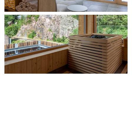
KULINARISCHER KALENDER
THE CHEF'S BEST
The Chef's Best - unsere Backstage Party - Jörg &
Nico Sackmann rocken samt Team unsere
Küchenwerkstatt
Beitrag ansehen