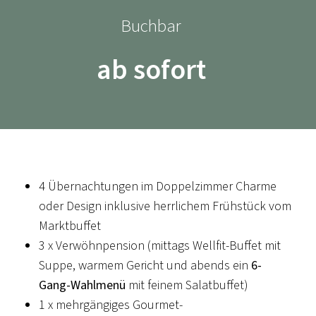
Buchbar
ab sofort
KULINARISCHER KALENDER
THE CHEF'S BEST
The Chef's Best - unsere Backstage Party - Jörg &
4 Übernachtungen im Doppelzimmer Charme
Nico Sackmann rocken samt Team unsere
oder Design inklusive herrlichem Frühstück vom
Küchenwerkstatt
Marktbuffet
Beitrag ansehen
3 x Verwöhnpension (mittags Wellfit-Buffet mit
Suppe, warmem Gericht und abends ein
6-
Gang-Wahlmenü
mit feinem Salatbuffet)
1 x mehrgängiges Gourmet-