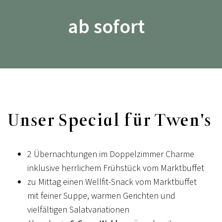
ab sofort
KULINARISCHER KALENDER
THE CHEF'S BEST
Unser Special für Twen's
The Chef's Best - unsere Backstage Party - Jörg &
Nico Sackmann rocken samt Team unsere
Küchenwerkstatt
2 Übernachtungen im Doppelzimmer Charme
inklusive herrlichem Frühstück vom Marktbuffet
Beitrag ansehen
zu Mittag einen Wellfit-Snack vom Marktbuffet
mit feiner Suppe, warmen Gerichten und
vielfältigen Salatvariationen