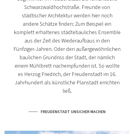
Schwarzwaldhochstraße. Freunde von
städtischer Architektur werden hier noch
andere Schätze finden: Zum Beispiel ein
komplett erhaltenes städtebauliches Ensemble
aus der Zeit des Wiederaufbaus in den
Fünfziger-Jahren. Oder den außergewöhnlichen
baulichen Grundriss der Stadt, der nämlich
einem Mühlbrett nachempfunden ist. So wollte
es Herzog Friedrich, der Freudenstadt im 16.
Jahrhundert als künstliche Planstadt errichten
KULINARISCHER KALENDER
ließ.
THE CHEF'S BEST
The Chef's Best - unsere Backstage Party - Jörg &
FREUDENSTADT UNSICHER MACHEN
Nico Sackmann rocken samt Team unsere
Küchenwerkstatt