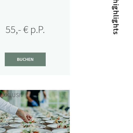
Genusshighlights
THE CHEF'S BEST
The Chef's Best - unsere Backstage
Party - Jörg & Nico Sackmann
55,- € p.P.
rocken samt Team unsere
Küchenwerkstatt
Beitrag ansehen
1/26
BUCHEN
EXKLUSIV