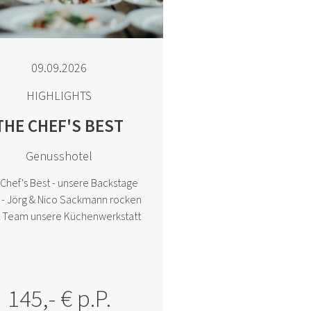
KULINARISCHER KALENDER
WEINREISE MIT NATALIE
LUMPP
09.09.2026
Genussvolle Weinreise durch die
HIGHLIGHTS
Pfalz mit dem Weingut Georg Fuser
THE CHEF'S BEST
Beitrag ansehen
Genusshotel
2/26
Chef's Best - unsere Backstage
y - Jörg & Nico Sackmann rocken
 Team unsere Küchenwerkstatt
145,- € p.P.