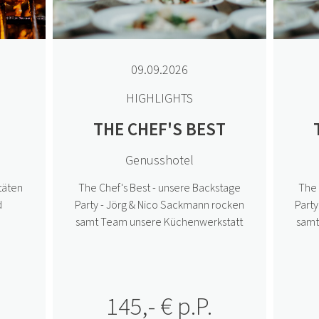
09.09.2026
HIGHLIGHTS
THE CHEF'S BEST
Genusshotel
täten
The Chef's Best - unsere Backstage
The 
d
Party - Jörg & Nico Sackmann rocken
Part
samt Team unsere Küchenwerkstatt
samt
145,- € p.P.