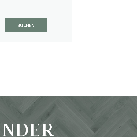
BUCHEN
KULINARISCHER KALENDER
THE CHEF'S BEST
The Chef's Best - unsere Backstage
Party - Jörg & Nico Sackmann
rocken samt Team unsere
Küchenwerkstatt
3/26
Beitrag ansehen
ENDER