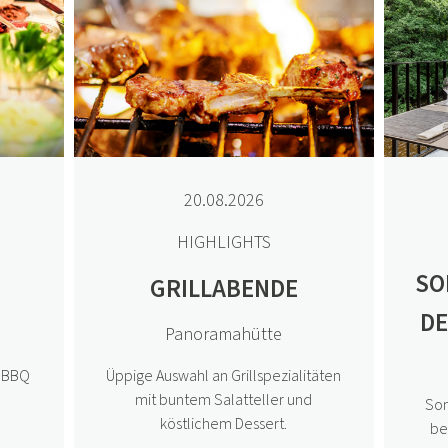
20.08.2026
HIGHLIGHTS
SO
GRILLABENDE
D
Panoramahütte
n BBQ
Üppige Auswahl an Grillspezialitäten
mit buntem Salatteller und
Som
köstlichem Dessert.
be