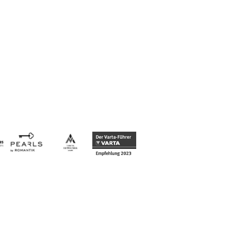
KULINARISCHER KALENDER
THE CHEF'S BEST
The Chef's Best - unsere Backstage
Party - Jörg & Nico Sackmann
rocken samt Team unsere
Küchenwerkstatt
3/26
Beitrag ansehen