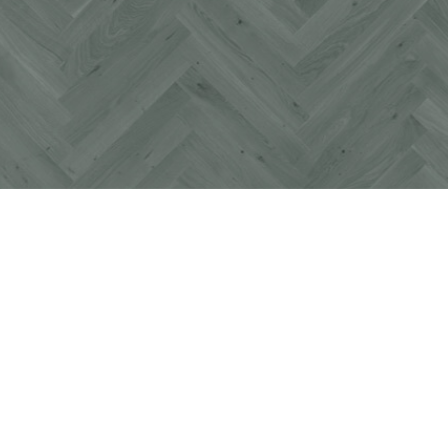
WEINREISE MIT NATALIE
LUMPP
Genussvolle Weinreise durch die
Pfalz mit dem Weingut Georg Fuser
Beitrag ansehen
2/26