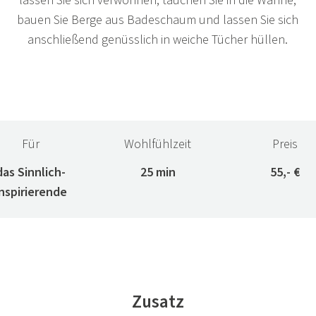
lassen Sie sich verwöhnen, tauchen Sie in die Wanne,
bauen Sie Berge aus Badeschaum und lassen Sie sich
anschließend genüsslich in weiche Tücher hüllen.
Für
Wohlfühlzeit
Preis
das Sinnlich-
25 min
55,- €
Inspirierende
Zusatz