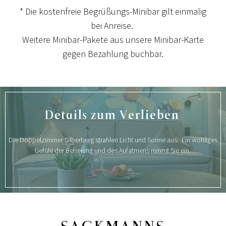
* Die kostenfreie Begrüßungs-Minibar gilt einmalig
bei Anreise.
Weitere Minibar-Pakete aus unsere Minibar-Karte
gegen Bezahlung buchbar.
KULINARISCHER KALENDER
Details zum Verlieben
THE CHEF'S BEST
Die Doppelzimmer Silberberg strahlen Licht und Sonne aus. Ein wohliges
The Chef's Best - unsere Backstage Party - Jörg &
Gefühl der Befreiung und des Aufatmens nimmt Sie ein.
Nico Sackmann rocken samt Team unsere
Küchenwerkstatt
Beitrag ansehen